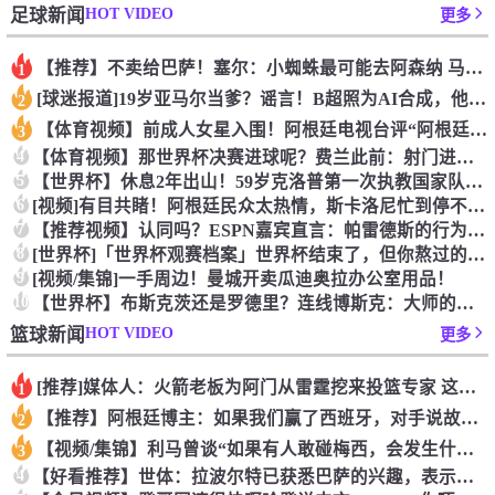
HOT VIDEO
足球新闻
更多
【推荐】不卖给巴萨！塞尔：小蜘蛛最可能去阿森纳 马竞能得到约
1
[球迷报道]19岁亚马尔当爹？谣言！B超照为AI合成，他和女
2
【体育视频】前成人女星入围！阿根廷电视台评“阿根廷恐惧症”十
3
4
【体育视频】那世界杯决赛进球呢？费兰此前：射门进球就跟做那事
5
【世界杯】休息2年出山！59岁克洛普第一次执教国家队，将战欧
6
[视频]有目共睹！阿根廷民众太热情，斯卡洛尼忙到停不下来！
7
【推荐视频】认同吗？ESPN嘉宾直言：帕雷德斯的行为无法容忍
8
[世界杯]「世界杯观赛档案」世界杯结束了，但你熬过的每一个夜
9
[视频/集锦]一手周边！曼城开卖瓜迪奥拉办公室用品！
10
【世界杯】布斯克茨还是罗德里？连线博斯克：大师的选择会是谁？
HOT VIDEO
篮球新闻
更多
[推荐]媒体人：火箭老板为阿门从雷霆挖来投篮专家 这次真是慷
1
【推荐】阿根廷博主：如果我们赢了西班牙，对手说故意放水，我们
2
【视频/集锦】利马曾谈“如果有人敢碰梅西，会发生什么”：这种
3
4
【好看推荐】世体：拉波尔特已获悉巴萨的兴趣，表示一切交由毕巴