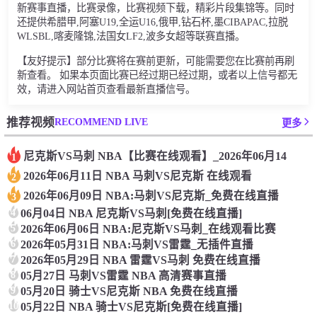
新赛事直播，比赛录像，比赛视频下载，精彩片段集锦等。同时
还提供希腊甲,阿塞U19,全运U16,俄甲,钻石杯,墨CIBAPAC,拉脱
WLSBL,喀麦隆锦,法国女LF2,波多女超等联赛直播。
【友好提示】部分比赛将在赛前更新，可能需要您在比赛前再刷
新查看。 如果本页面比赛已经过期已经过期，或者以上信号都无
效，请进入网站首页查看最新直播信号。
RECOMMEND LIVE
推荐视频
更多
尼克斯VS马刺 NBA【比赛在线观看】_2026年06月14
1
2026年06月11日 NBA 马刺VS尼克斯 在线观看
2
2026年06月09日 NBA:马刺VS尼克斯_免费在线直播
3
4
06月04日 NBA 尼克斯VS马刺[免费在线直播]
5
2026年06月06日 NBA:尼克斯VS马刺_在线观看比赛
6
2026年05月31日 NBA:马刺VS雷霆_无插件直播
7
2026年05月29日 NBA 雷霆VS马刺 免费在线直播
8
05月27日 马刺VS雷霆 NBA 高清赛事直播
9
05月20日 骑士VS尼克斯 NBA 免费在线直播
10
05月22日 NBA 骑士VS尼克斯[免费在线直播]