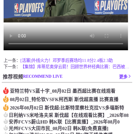
上一条：
[活塞]外线火力！邓罗季后赛场均11.8分2.4板2.3助
下一条：
【集锦】库蒂尼奥穿云箭！回顾世界杯经典比赛：巴西被瑞士1比1
RECOMMEND LIVE
推荐视频
更多
亚特兰特VS蓝十字_08月02日 墨西超比赛在线观看
1
08月02日_特伦钦VSFK柯西斯 斯伐超直播 比赛直播
2
2026年08月02日 斯伐超:比斯特里察杜克拉VS多瑙斯特
3
4
日利纳VS米哈洛夫采 斯伐超【在线观看比赛】_2026年08
5
安养FCVS蔚山HD 韩K联【比赛直播】_2026年08月0
6
光州FCVS大田市民_08月02日 韩K联[免费直播]