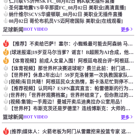
7
仁川联VS济州SK FC_08月02日 韩K联无插件直播
8
圣何塞地震VS辛辛那提FC_08月02日 美职业[高清直播]
9
纳什维尔SCVS华盛顿联_08月02日 美职业无插件直播
10
08月02日 哥伦布机员VS迈阿密国际 美职业[在线观看]
HOT VIDEO
足球新闻
更多
【推荐】不卖给巴萨！塞尔：小蜘蛛最可能去阿森纳 马竞能得到约
1
[球迷报道]19岁亚马尔当爹？谣言！B超照为AI合成，他和女
2
【体育视频】前成人女星入围！阿根廷电视台评“阿根廷恐惧症”十
3
4
【体育视频】那世界杯决赛进球呢？费兰此前：射门进球就跟做那事
5
【世界杯】休息2年出山！59岁克洛普第一次执教国家队，将战欧
6
[视频]有目共睹！阿根廷民众太热情，斯卡洛尼忙到停不下来！
7
【推荐视频】认同吗？ESPN嘉宾直言：帕雷德斯的行为无法容忍
8
[世界杯]「世界杯观赛档案」世界杯结束了，但你熬过的每一个夜
9
[视频/集锦]一手周边！曼城开卖瓜迪奥拉办公室用品！
10
【世界杯】布斯克茨还是罗德里？连线博斯克：大师的选择会是谁？
HOT VIDEO
篮球新闻
更多
[推荐]媒体人：火箭老板为阿门从雷霆挖来投篮专家 这次真是慷
1