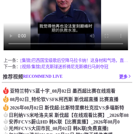
上一条：
[集锦]巴西国宝级歌后空降马拉卡纳！这身材和气场，直接把球场
下一条：
[视频/集锦]尼克斯球迷祈祷尼克斯横扫马刺夺冠
RECOMMEND LIVE
推荐视频
更多
亚特兰特VS蓝十字_08月02日 墨西超比赛在线观看
1
08月02日_特伦钦VSFK柯西斯 斯伐超直播 比赛直播
2
2026年08月02日 斯伐超:比斯特里察杜克拉VS多瑙斯特
3
4
日利纳VS米哈洛夫采 斯伐超【在线观看比赛】_2026年08
5
安养FCVS蔚山HD 韩K联【比赛直播】_2026年08月0
6
光州FCVS大田市民_08月02日 韩K联[免费直播]