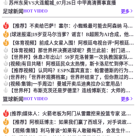
10
苏州东吴VS大连鲲城_07月26日 中甲高清赛事直播
HOT VIDEO
足球新闻
更多
【推荐】不卖给巴萨！塞尔：小蜘蛛最可能去阿森纳 马竞能得到约
1
[球迷报道]19岁亚马尔当爹？谣言！B超照为AI合成，他和女
2
【体育视频】前成人女星入围！阿根廷电视台评“阿根廷恐惧症”十
3
4
【体育视频】那世界杯决赛进球呢？费兰此前：射门进球就跟做那事
5
【世界杯】休息2年出山！59岁克洛普第一次执教国家队，将战欧
6
[视频]有目共睹！阿根廷民众太热情，斯卡洛尼忙到停不下来！
7
【推荐视频】认同吗？ESPN嘉宾直言：帕雷德斯的行为无法容忍
8
[世界杯]「世界杯观赛档案」世界杯结束了，但你熬过的每一个夜
9
[视频/集锦]一手周边！曼城开卖瓜迪奥拉办公室用品！
10
【世界杯】布斯克茨还是罗德里？连线博斯克：大师的选择会是谁？
HOT VIDEO
篮球新闻
更多
[推荐]媒体人：火箭老板为阿门从雷霆挖来投篮专家 这次真是慷
1
【推荐】阿根廷博主：如果我们赢了西班牙，对手说故意放水，我们
2
【视频/集锦】利马曾谈“如果有人敢碰梅西，会发生什么”：这种
3