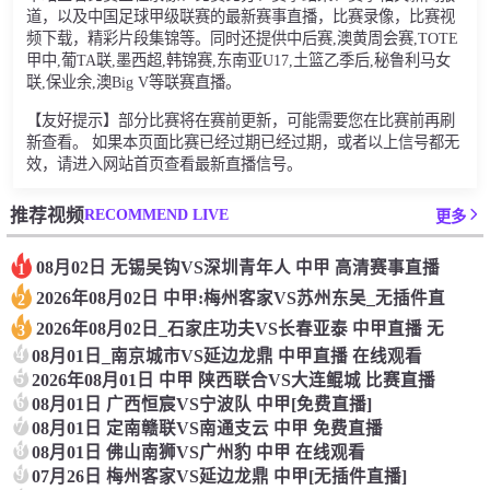
道，以及中国足球甲级联赛的最新赛事直播，比赛录像，比赛视
频下载，精彩片段集锦等。同时还提供中后赛,澳黄周会赛,TOTE
甲中,葡TA联,墨西超,韩锦赛,东南亚U17,土篮乙季后,秘鲁利马女
联,保业余,澳Big V等联赛直播。
【友好提示】部分比赛将在赛前更新，可能需要您在比赛前再刷
新查看。 如果本页面比赛已经过期已经过期，或者以上信号都无
效，请进入网站首页查看最新直播信号。
RECOMMEND LIVE
推荐视频
更多
08月02日 无锡吴钩VS深圳青年人 中甲 高清赛事直播
1
2026年08月02日 中甲:梅州客家VS苏州东吴_无插件直
2
2026年08月02日_石家庄功夫VS长春亚泰 中甲直播 无
3
4
08月01日_南京城市VS延边龙鼎 中甲直播 在线观看
5
2026年08月01日 中甲 陕西联合VS大连鲲城 比赛直播
6
08月01日 广西恒宸VS宁波队 中甲[免费直播]
7
08月01日 定南赣联VS南通支云 中甲 免费直播
8
08月01日 佛山南狮VS广州豹 中甲 在线观看
9
07月26日 梅州客家VS延边龙鼎 中甲[无插件直播]