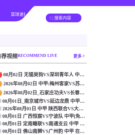
篮球速报
其他转播
推荐视频
RECOMMEND LIVE
更多
08月02日 无锡吴钩VS深圳青年人 中甲 高清赛事直播
2026年08月02日 中甲:梅州客家VS苏州东吴_无插件直
2026年08月02日_石家庄功夫VS长春亚泰 中甲直播 无
08月01日_南京城市VS延边龙鼎 中甲直播 在线观看
2026年08月01日 中甲 陕西联合VS大连鲲城 比赛直播
08月01日 广西恒宸VS宁波队 中甲[免费直播]
08月01日 定南赣联VS南通支云 中甲 免费直播
08月01日 佛山南狮VS广州豹 中甲 在线观看