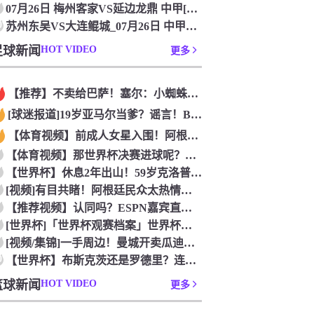
07月26日 梅州客家VS延边龙鼎 中甲[无插件直播]
0
苏州东吴VS大连鲲城_07月26日 中甲高清赛事直播
足球新闻
HOT VIDEO
更多
【推荐】不卖给巴萨！塞尔：小蜘蛛最可能去阿森纳 马竞能得到约
[球迷报道]19岁亚马尔当爹？谣言！B超照为AI合成，他和女
【体育视频】前成人女星入围！阿根廷电视台评“阿根廷恐惧症”十
【体育视频】那世界杯决赛进球呢？费兰此前：射门进球就跟做那事
【世界杯】休息2年出山！59岁克洛普第一次执教国家队，将战欧
[视频]有目共睹！阿根廷民众太热情，斯卡洛尼忙到停不下来！
【推荐视频】认同吗？ESPN嘉宾直言：帕雷德斯的行为无法容忍
[世界杯]「世界杯观赛档案」世界杯结束了，但你熬过的每一个夜
[视频/集锦]一手周边！曼城开卖瓜迪奥拉办公室用品！
0
【世界杯】布斯克茨还是罗德里？连线博斯克：大师的选择会是谁？
篮球新闻
HOT VIDEO
更多