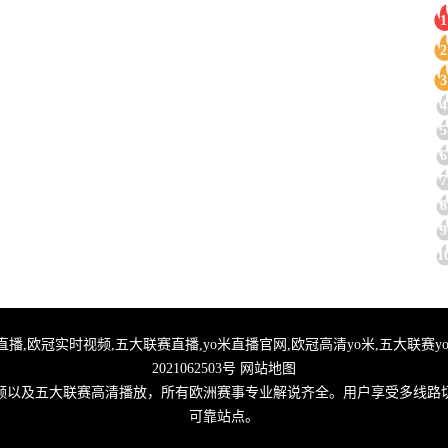
1
2
3
4
5
6
7
8
9
1
直播,免费体育直播,欧冠实时视频,五大联赛直播,yo米直播官网,欧冠高清yo米,五大联赛
2021062503号
网站地图
视频以及五大联赛高清播放，所有欧洲赛事专业解说齐全。用户享受多线路
可靠站点。