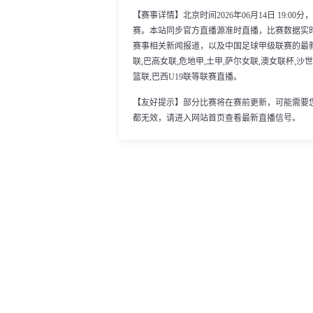
【赛事详情】北京时间2026年06月14日 19:
赛。本站同步官方直播源准时直播，比赛数据实
赛事相关新闻报道，以及中国足球甲级联赛的最
联,巴高女联,危地甲,土甲,萨尔女联,澳女联杯,沙世
篮联,巴西U19联等联赛直播。
【友好提示】部分比赛将在赛前更新，可能需要
都无效，请进入网站首页查看最新直播信号。