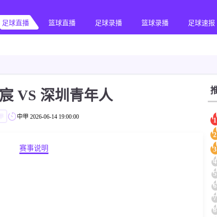
足球直播
篮球直播
足球录播
篮球录播
足球速报
宸 VS 深圳青年人
甲
中甲
2026-06-14 19:00:00
1
2
赛事说明
3
4
5
6
7
8