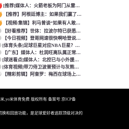
[推荐]媒体人：火箭老板为阿门从雷霆挖来投篮专家 这次真是慷
【推荐】阿根廷博主：如果我们赢了西班牙，对手说故意放水，我们
【视频/集锦】利马曾谈“如果有人敢碰梅西，会发生什么”：这种
【好看推荐】世体：拉波尔特已获悉巴萨的兴趣，表示一切交由毕巴
【今日视频】登哥网速很快啊哈登说中文：OMG~你吓到我了~
[体育头条]足球巨星对应NBA巨星？东契奇：C罗对应勒布朗，
【广东】媒体人：杜润旺离队属正常换血 放其他队早会让他兼助教
[球迷看点]媒体人：北控已与小外援格兰特·里勒完成续约 大外
[体育视频]带刀侍卫波普预计与灰熊买断，表态想追随老詹去到新
0
【精彩剪辑】阿奎罗：梅西在球场上是个爱情动作片巨星，把所有人
yo米,yo米体育免费 版权所有 备案号:
京ICP备
切换和回放功能，是足球爱好者追踪顶级对决的