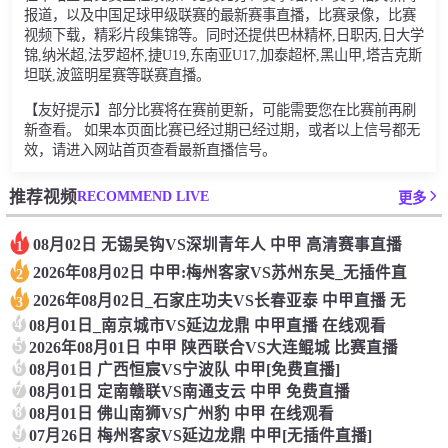
报道，以及中国足球甲级联赛的最新赛事直播，比赛录像，比赛
视频下载，精彩片段集锦等。同时还提供巴林精杯,日职丙,日大学
锦,纳米超,法罗超杯,捷U19,东南亚U17,加泰超杯,黑山甲,塔吉克斯
坦联,波篮明星赛等联赛直播。
【友好提示】部分比赛将在赛前更新，可能需要您在比赛前再刷
新查看。 如果本页面比赛已经过期已经过期，或者以上信号都无
效，请进入网站首页查看最新直播信号。
RECOMMEND LIVE
推荐视频
更多
08月02日 无锡吴钩VS深圳青年人 中甲 高清赛事直播
1
2026年08月02日 中甲:梅州客家VS苏州东吴_无插件直
2
2026年08月02日_石家庄功夫VS长春亚泰 中甲直播 无
3
4
08月01日_南京城市VS延边龙鼎 中甲直播 在线观看
5
2026年08月01日 中甲 陕西联合VS大连鲲城 比赛直播
6
08月01日 广西恒宸VS宁波队 中甲[免费直播]
7
08月01日 定南赣联VS南通支云 中甲 免费直播
8
08月01日 佛山南狮VS广州豹 中甲 在线观看
9
07月26日 梅州客家VS延边龙鼎 中甲[无插件直播]