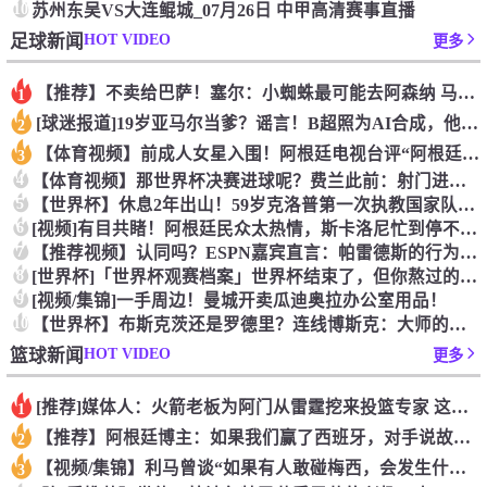
10
苏州东吴VS大连鲲城_07月26日 中甲高清赛事直播
HOT VIDEO
足球新闻
更多
【推荐】不卖给巴萨！塞尔：小蜘蛛最可能去阿森纳 马竞能得到约
1
[球迷报道]19岁亚马尔当爹？谣言！B超照为AI合成，他和女
2
【体育视频】前成人女星入围！阿根廷电视台评“阿根廷恐惧症”十
3
4
【体育视频】那世界杯决赛进球呢？费兰此前：射门进球就跟做那事
5
【世界杯】休息2年出山！59岁克洛普第一次执教国家队，将战欧
6
[视频]有目共睹！阿根廷民众太热情，斯卡洛尼忙到停不下来！
7
【推荐视频】认同吗？ESPN嘉宾直言：帕雷德斯的行为无法容忍
8
[世界杯]「世界杯观赛档案」世界杯结束了，但你熬过的每一个夜
9
[视频/集锦]一手周边！曼城开卖瓜迪奥拉办公室用品！
10
【世界杯】布斯克茨还是罗德里？连线博斯克：大师的选择会是谁？
HOT VIDEO
篮球新闻
更多
[推荐]媒体人：火箭老板为阿门从雷霆挖来投篮专家 这次真是慷
1
【推荐】阿根廷博主：如果我们赢了西班牙，对手说故意放水，我们
2
【视频/集锦】利马曾谈“如果有人敢碰梅西，会发生什么”：这种
3