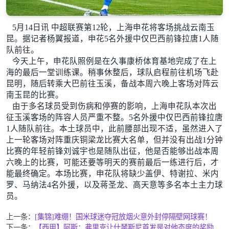
5月14日讯 中超联赛第12轮，上海申花将客场挑战云南玉
昆。据记者杨翼报道，申花5名外援中仅巴西前锋拉唐1人随
队前往。
今天上午，申花队照例是在久事康桥体育基地完成了在上
海的最后一堂训练课。稍事休整后，球队启程前往机场飞赴
昆明，随后转乘大巴前往玉溪，备战本周六晚上客场对阵云
南玉昆的比赛。
由于多名球员受到伤病和停赛的影响，上海申花队本次出
征玉溪客场的阵容人员严重不整。5名外援中仅巴西前锋拉唐
1人随队前往。本土球员中，此前腰部出现不适，虽然进入了
上一轮客场对阵重庆铜梁龙比赛大名单，但并没有出战1分钟
比赛的年轻前锋刘诚宇也是随队出征，他是否能够出战本周
六晚上的比赛，可能还要等明天的赛前最后一练进行后，才
能最终确定。本场比赛，申花队将缺少盖伊、特谢拉、米内
罗、马纳法4名外援，以及蒋圣龙、高天意等多名本土主力球
员。
上一条：
[集锦]难绷！国米球迷夺冠放烟火意外封停隔壁网球赛！
下一条：
【西甲】阿斯：弗里克让什琴斯尼首发是对他态度的奖励，他在更衣