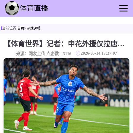
首页
>
当前位置:
首页
足球速报
足球直播
篮球直播
【体育世界】记者：申花外援仅拉唐一人随队飞赴玉溪，刘诚宇能否出战待定
足球录播
2026-05-14 17:37:07
来源：网友上传 点击数：
3116
篮球录播
足球速报
篮球速报
其他转播