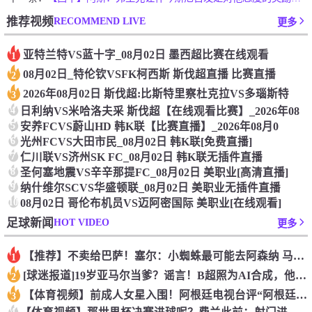
RECOMMEND LIVE
推荐视频
更多
亚特兰特VS蓝十字_08月02日 墨西超比赛在线观看
1
08月02日_特伦钦VSFK柯西斯 斯伐超直播 比赛直播
2
2026年08月02日 斯伐超:比斯特里察杜克拉VS多瑙斯特
3
4
日利纳VS米哈洛夫采 斯伐超【在线观看比赛】_2026年08
5
安养FCVS蔚山HD 韩K联【比赛直播】_2026年08月0
6
光州FCVS大田市民_08月02日 韩K联[免费直播]
7
仁川联VS济州SK FC_08月02日 韩K联无插件直播
8
圣何塞地震VS辛辛那提FC_08月02日 美职业[高清直播]
9
纳什维尔SCVS华盛顿联_08月02日 美职业无插件直播
10
08月02日 哥伦布机员VS迈阿密国际 美职业[在线观看]
HOT VIDEO
足球新闻
更多
【推荐】不卖给巴萨！塞尔：小蜘蛛最可能去阿森纳 马竞能得到约
1
[球迷报道]19岁亚马尔当爹？谣言！B超照为AI合成，他和女
2
【体育视频】前成人女星入围！阿根廷电视台评“阿根廷恐惧症”十
3
4