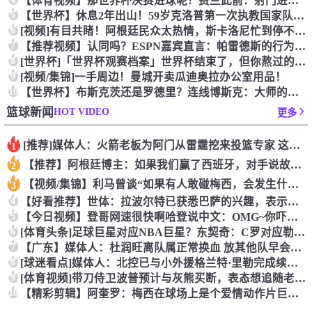
【体育视频】那世界杯决赛进球呢？费兰此前：射门进球就跟做那事
5
【世界杯】休息2年出山！59岁克洛普第一次执教国家队，将战欧
6
[视频]有目共睹！阿根廷民众太热情，斯卡洛尼忙到停不下来！
7
【推荐视频】认同吗？ESPN嘉宾直言：帕雷德斯的行为无法容忍
8
[世界杯]「世界杯观赛档案」世界杯结束了，但你熬过的每一个夜
9
[视频/集锦]一手周边！曼城开卖瓜迪奥拉办公室用品！
10
【世界杯】布斯克茨还是罗德里？连线博斯克：大师的选择会是谁？
HOT VIDEO
篮球新闻
更多
[推荐]媒体人：火箭老板为阿门从雷霆挖来投篮专家 这次真是慷
1
【推荐】阿根廷博主：如果我们赢了西班牙，对手说故意放水，我们
2
【视频/集锦】利马曾谈“如果有人敢碰梅西，会发生什么”：这种
3
4
【好看推荐】世体：拉波尔特已获悉巴萨的兴趣，表示一切交由毕巴
5
【今日视频】登哥网速很快啊哈登说中文：OMG~你吓到我了~
6
[体育头条]足球巨星对应NBA巨星？东契奇：C罗对应勒布朗，
7
【广东】媒体人：杜润旺离队属正常换血 放其他队早会让他兼助教
8
[球迷看点]媒体人：北控已与小外援格兰特·里勒完成续约 大外
9
[体育视频]带刀侍卫波普预计与灰熊买断，表态想追随老詹去到新
10
【精彩剪辑】阿奎罗：梅西在球场上是个爱情动作片巨星，把所有人