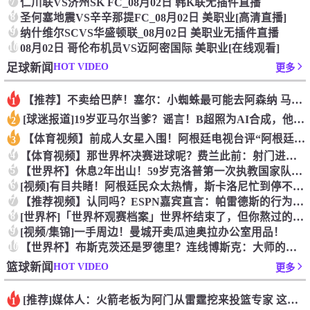
7
仁川联VS济州SK FC_08月02日 韩K联无插件直播
8
圣何塞地震VS辛辛那提FC_08月02日 美职业[高清直播]
9
纳什维尔SCVS华盛顿联_08月02日 美职业无插件直播
10
08月02日 哥伦布机员VS迈阿密国际 美职业[在线观看]
HOT VIDEO
足球新闻
更多
【推荐】不卖给巴萨！塞尔：小蜘蛛最可能去阿森纳 马竞能得到约
1
[球迷报道]19岁亚马尔当爹？谣言！B超照为AI合成，他和女
2
【体育视频】前成人女星入围！阿根廷电视台评“阿根廷恐惧症”十
3
4
【体育视频】那世界杯决赛进球呢？费兰此前：射门进球就跟做那事
5
【世界杯】休息2年出山！59岁克洛普第一次执教国家队，将战欧
6
[视频]有目共睹！阿根廷民众太热情，斯卡洛尼忙到停不下来！
7
【推荐视频】认同吗？ESPN嘉宾直言：帕雷德斯的行为无法容忍
8
[世界杯]「世界杯观赛档案」世界杯结束了，但你熬过的每一个夜
9
[视频/集锦]一手周边！曼城开卖瓜迪奥拉办公室用品！
10
【世界杯】布斯克茨还是罗德里？连线博斯克：大师的选择会是谁？
HOT VIDEO
篮球新闻
更多
[推荐]媒体人：火箭老板为阿门从雷霆挖来投篮专家 这次真是慷
1