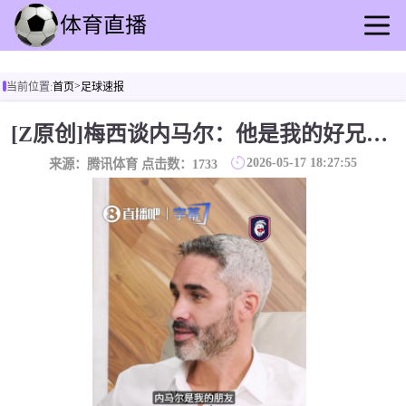
首页
>
当前位置:
首页
足球速报
足球直播
篮球直播
[Z原创]梅西谈内马尔：他是我的好兄弟，世界杯怎么能没有他？
足球录播
2026-05-17 18:27:55
来源：腾讯体育 点击数：
1733
篮球录播
足球速报
篮球速报
其他转播