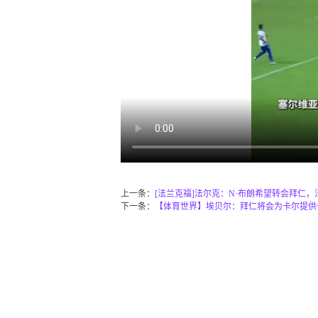
上一条：
[法兰克福]法尔克：N·布朗希望转会拜仁，
下一条：
【体育世界】埃贝尔：拜仁将会为卡尔提供