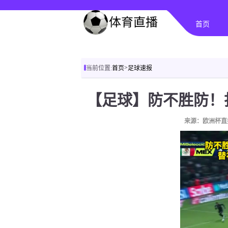
首页
>
当前位置:
首页
足球速报
来源：欧洲杯直