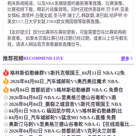
相关新闻报道，以及NBA发展联盟的最新赛事直播，比赛录像，
比赛视频下载，精彩片段集锦等。同时还提供意联杯,巴卡杯,亚美
女锦标,澳塔杯,白俄女超,圣马甲,瑞士乙,韩联盟,津巴超,哈萨甲,中
美女U17,日大学女联,FIBA欧女微国锦等联赛直播。
【友好提示】部分比赛将在赛前更新，可能需要您在比赛前再刷
新查看。 如果本页面比赛已经过期已经过期，或者以上信号都无
效，请进入网站首页查看最新直播信号。
RECOMMEND LIVE
推荐视频
更多
格林斯伯勒蜂群VS斯托克顿国王_04月11日 NBA-G[免
1
2026年04月04日_汽车城邮轮VS奥西奥拉魔术 NBA-
2
04月04日 首都前进VS格林斯伯勒蜂群 NBA-G 免费在
3
4
2026年04月04日 NBA-G:里奥格兰德山谷毒蛇VS南
5
2026年04月04日_撕裂之城混音VS斯托克顿国王 NBA
6
04月01日 NBA-G 缅因凯尔特人VS格林斯伯勒蜂群[比
7
04月01日_汽车城邮轮VS猛龙905 NBA-G直播 免费
8
奥斯汀马刺VS里奥格兰德山谷毒蛇 NBA-G【在线观看比赛】
9
2026年04月02日 NBA-G:首都前进VS克利夫兰剑客