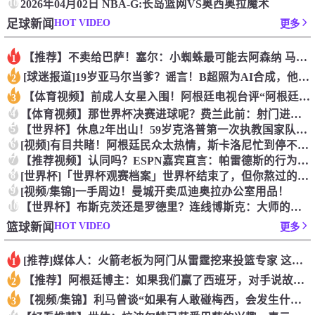
10
2026年04月02日 NBA-G:长岛篮网VS奥西奥拉魔术
HOT VIDEO
足球新闻
更多
【推荐】不卖给巴萨！塞尔：小蜘蛛最可能去阿森纳 马竞能得到约
1
[球迷报道]19岁亚马尔当爹？谣言！B超照为AI合成，他和女
2
【体育视频】前成人女星入围！阿根廷电视台评“阿根廷恐惧症”十
3
4
【体育视频】那世界杯决赛进球呢？费兰此前：射门进球就跟做那事
5
【世界杯】休息2年出山！59岁克洛普第一次执教国家队，将战欧
6
[视频]有目共睹！阿根廷民众太热情，斯卡洛尼忙到停不下来！
7
【推荐视频】认同吗？ESPN嘉宾直言：帕雷德斯的行为无法容忍
8
[世界杯]「世界杯观赛档案」世界杯结束了，但你熬过的每一个夜
9
[视频/集锦]一手周边！曼城开卖瓜迪奥拉办公室用品！
10
【世界杯】布斯克茨还是罗德里？连线博斯克：大师的选择会是谁？
HOT VIDEO
篮球新闻
更多
[推荐]媒体人：火箭老板为阿门从雷霆挖来投篮专家 这次真是慷
1
【推荐】阿根廷博主：如果我们赢了西班牙，对手说故意放水，我们
2
【视频/集锦】利马曾谈“如果有人敢碰梅西，会发生什么”：这种
3