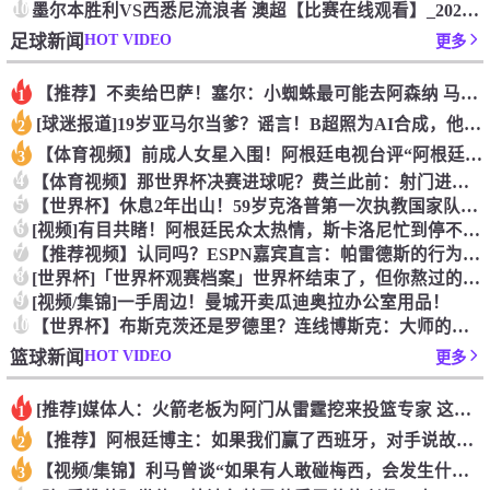
10
墨尔本胜利VS西悉尼流浪者 澳超【比赛在线观看】_2026年
HOT VIDEO
足球新闻
更多
【推荐】不卖给巴萨！塞尔：小蜘蛛最可能去阿森纳 马竞能得到约
1
[球迷报道]19岁亚马尔当爹？谣言！B超照为AI合成，他和女
2
【体育视频】前成人女星入围！阿根廷电视台评“阿根廷恐惧症”十
3
4
【体育视频】那世界杯决赛进球呢？费兰此前：射门进球就跟做那事
5
【世界杯】休息2年出山！59岁克洛普第一次执教国家队，将战欧
6
[视频]有目共睹！阿根廷民众太热情，斯卡洛尼忙到停不下来！
7
【推荐视频】认同吗？ESPN嘉宾直言：帕雷德斯的行为无法容忍
8
[世界杯]「世界杯观赛档案」世界杯结束了，但你熬过的每一个夜
9
[视频/集锦]一手周边！曼城开卖瓜迪奥拉办公室用品！
10
【世界杯】布斯克茨还是罗德里？连线博斯克：大师的选择会是谁？
HOT VIDEO
篮球新闻
更多
[推荐]媒体人：火箭老板为阿门从雷霆挖来投篮专家 这次真是慷
1
【推荐】阿根廷博主：如果我们赢了西班牙，对手说故意放水，我们
2
【视频/集锦】利马曾谈“如果有人敢碰梅西，会发生什么”：这种
3