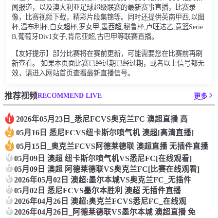
闻报道，以及澳大利亚足球超级联赛的最新赛事直播，比赛录
像，比赛视频下载，精彩片段集锦等。同时还提供英南甲西,以图
杯,温布利杯,白女超杯,罗女甲,墨西超,秘鲁杯,卢旺达乙,意篮Serie
B,葡萄牙Div1女子,肯尼亚超,古巴甲等联赛直播。
【友好提示】部分比赛将在赛前更新，可能需要您在比赛前再刷
新查看。 如果本页面比赛已经过期已经过期，或者以上信号都无
效，请进入网站首页查看最新直播信号。
RECOMMEND LIVE
推荐视频
更多
2026年05月23日_悉尼FCVS奥克兰FC 澳超直播 高
1
05月16日 悉尼FCVS纽卡斯尔喷气机 澳超[高清直播]
2
05月15日_奥克兰FCVS阿德莱德联 澳超直播 无插件直播
3
4
05月09日 澳超 纽卡斯尔喷气机VS悉尼FC[在线观看]
5
05月09日 澳超 阿德莱德联VS奥克兰FC[比赛在线观看]
6
2026年05月02日 澳超:墨尔本城VS奥克兰FC_无插件
7
05月02日 悉尼FCVS墨尔本胜利 澳超 无插件直播
8
2026年04月26日 澳超:奥克兰FCVS悉尼FC_在线观
9
2026年04月26日_阿德莱德联VS墨尔本城 澳超直播 免