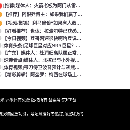
[推荐]媒体人：火箭老板为阿门从雷霆挖来投篮专家 这次真是慷
【推荐】阿根廷博主：如果我们赢了西班牙，对手说故意放水，我们
【视频/集锦】利马曾谈“如果有人敢碰梅西，会发生什么”：这种
【好看推荐】世体：拉波尔特已获悉巴萨的兴趣，表示一切交由毕巴
【今日视频】登哥网速很快啊哈登说中文：OMG~你吓到我了~
[体育头条]足球巨星对应NBA巨星？东契奇：C罗对应勒布朗，
【广东】媒体人：杜润旺离队属正常换血 放其他队早会让他兼助教
[球迷看点]媒体人：北控已与小外援格兰特·里勒完成续约 大外
[体育视频]带刀侍卫波普预计与灰熊买断，表态想追随老詹去到新
0
【精彩剪辑】阿奎罗：梅西在球场上是个爱情动作片巨星，把所有人
yo米,yo米体育免费 版权所有 备案号:
京ICP备
切换和回放功能，是足球爱好者追踪顶级对决的