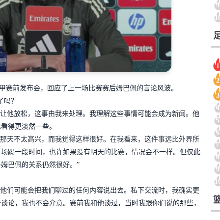
9
1
1
2
席西甲赛前发布会，回应了上一场比赛赛后姆巴佩的言论风波。
3
了吗？
4
了让他放松，这事由我来处理。我理解这些事情可能会成为新闻。他
5
此看得更淡然一些。
6
安那天不太高兴，而我觉得这样很好。在我看来，这件事远比外界所
7
半场踢一段时间，也许如果没有明天的比赛，情况会不一样。但仅此
8
姆巴佩的关系仍然很好。”
9
1
怕他们可能会把我们聊过的任何内容说出去。私下交流时，我确实更
开谈论，我也不会介意。赛前我和他谈过，当时我跟你们说的那些，