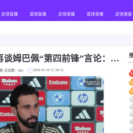
足球直播
篮球直播
足球录播
篮球录播
足球速报
[值得一看]阿韦洛亚再谈姆巴佩“第四前锋”言论：我看得很开，理解他不高兴
2026-05-16 17:38:53
育 点击数：
602
1
2
3
4
5
6
7
8