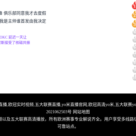
1
锋 俱乐部同意我才去度假
2
 我是主帅谁首发由我决定
3
4
OKC 延迟一天让
5
史密斯接受了核磁共振
6
7
8
9
1
直播,免费体育直播,欧冠实时视频,五大联赛直播,yo米直播官网,欧冠高清yo米,五大联赛
2021062503号
网站地图
视频以及五大联赛高清播放，所有欧洲赛事专业解说齐全。用户享受多线路
可靠站点。