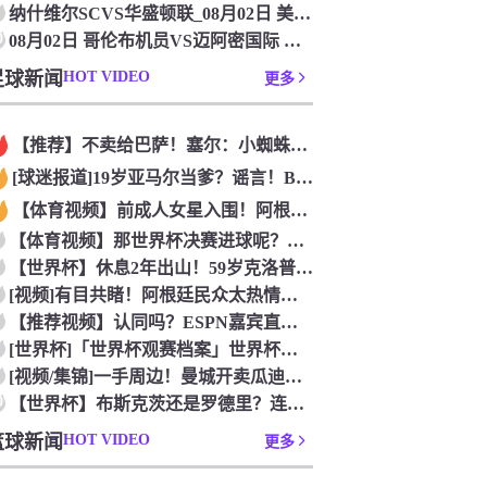
纳什维尔SCVS华盛顿联_08月02日 美职业无插件直播
0
08月02日 哥伦布机员VS迈阿密国际 美职业[在线观看]
足球新闻
HOT VIDEO
更多
【推荐】不卖给巴萨！塞尔：小蜘蛛最可能去阿森纳 马竞能得到约
[球迷报道]19岁亚马尔当爹？谣言！B超照为AI合成，他和女
【体育视频】前成人女星入围！阿根廷电视台评“阿根廷恐惧症”十
【体育视频】那世界杯决赛进球呢？费兰此前：射门进球就跟做那事
【世界杯】休息2年出山！59岁克洛普第一次执教国家队，将战欧
[视频]有目共睹！阿根廷民众太热情，斯卡洛尼忙到停不下来！
【推荐视频】认同吗？ESPN嘉宾直言：帕雷德斯的行为无法容忍
[世界杯]「世界杯观赛档案」世界杯结束了，但你熬过的每一个夜
[视频/集锦]一手周边！曼城开卖瓜迪奥拉办公室用品！
0
【世界杯】布斯克茨还是罗德里？连线博斯克：大师的选择会是谁？
篮球新闻
HOT VIDEO
更多