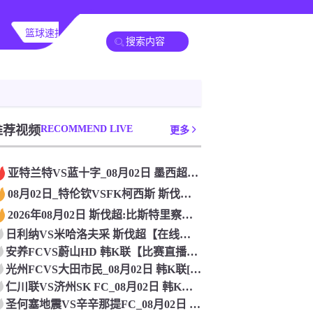
篮球速报
其他转播
推荐视频
RECOMMEND LIVE
更多
亚特兰特VS蓝十字_08月02日 墨西超比赛在线观看
08月02日_特伦钦VSFK柯西斯 斯伐超直播 比赛直播
2026年08月02日 斯伐超:比斯特里察杜克拉VS多瑙斯特
日利纳VS米哈洛夫采 斯伐超【在线观看比赛】_2026年08
安养FCVS蔚山HD 韩K联【比赛直播】_2026年08月0
光州FCVS大田市民_08月02日 韩K联[免费直播]
仁川联VS济州SK FC_08月02日 韩K联无插件直播
圣何塞地震VS辛辛那提FC_08月02日 美职业[高清直播]