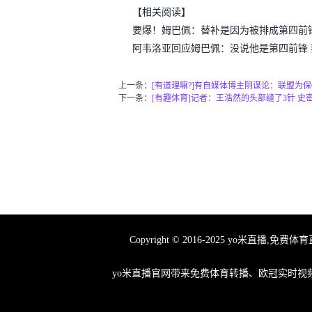
【相关阅读】
要爆！姆巴佩：替补是因为被排成第四前
阿韦洛亚回应姆巴佩：没说他是第四前锋
上一条：
[有道理嘛?]有自媒体博主阴谋论：联盟为保
下一条：
[有趣体育]记者：王浩然的头部缝了3针 
Copyright © 2016-2025 yo米
yo米直播官网带来免费体育转播、欧冠实时