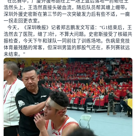
在比赛中，广厦外援布朗在上一场上篮后落地一肘砸在王
浩然头上，王浩然直接头破血流，随后队员帮其缠上绷带。
深圳外援史密斯在第三节的一次突破发力后有些不适，一瘸
一拐走回更衣室。
今天，《深圳晚报》记者郑志鹏发文写道：“G1结束后，王
浩然去了医院，缝了3针，不算大问题。史密斯接受了核磁共
振检查，今天下午和球队一同前往了训练场地。伤病是竞技
体育最残酷的常客，但深圳男篮的那股气还在，系列赛就远
未结束。”