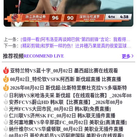
上一条：
[值得一看]阿韦洛亚再谈姆巴佩“第四前锋”言论：我看得很开，
下一条：
[精彩剪辑]和罗斯一样的伤！辻井穗乃果是真的很爱篮球了！
RECOMMEND LIVE
推荐视频
更多
亚特兰特VS蓝十字_08月02日 墨西超比赛在线观看
1
08月02日_特伦钦VSFK柯西斯 斯伐超直播 比赛直播
2
2026年08月02日 斯伐超:比斯特里察杜克拉VS多瑙斯特
3
4
日利纳VS米哈洛夫采 斯伐超【在线观看比赛】_2026年08
5
安养FCVS蔚山HD 韩K联【比赛直播】_2026年08月0
6
光州FCVS大田市民_08月02日 韩K联[免费直播]
7
仁川联VS济州SK FC_08月02日 韩K联无插件直播
8
圣何塞地震VS辛辛那提FC_08月02日 美职业[高清直播]
9
纳什维尔SCVS华盛顿联_08月02日 美职业无插件直播
10
08月02日 哥伦布机员VS迈阿密国际 美职业[在线观看]