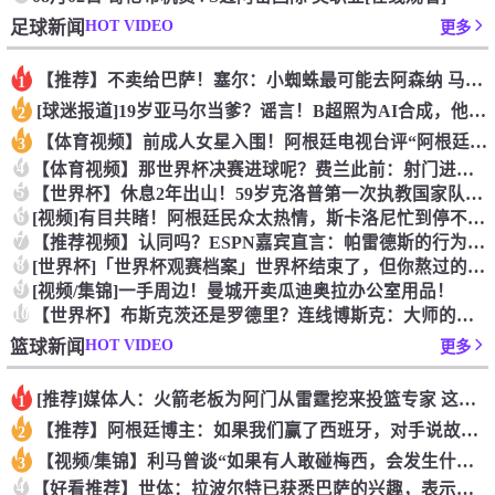
HOT VIDEO
足球新闻
更多
【推荐】不卖给巴萨！塞尔：小蜘蛛最可能去阿森纳 马竞能得到约
1
[球迷报道]19岁亚马尔当爹？谣言！B超照为AI合成，他和女
2
【体育视频】前成人女星入围！阿根廷电视台评“阿根廷恐惧症”十
3
4
【体育视频】那世界杯决赛进球呢？费兰此前：射门进球就跟做那事
5
【世界杯】休息2年出山！59岁克洛普第一次执教国家队，将战欧
6
[视频]有目共睹！阿根廷民众太热情，斯卡洛尼忙到停不下来！
7
【推荐视频】认同吗？ESPN嘉宾直言：帕雷德斯的行为无法容忍
8
[世界杯]「世界杯观赛档案」世界杯结束了，但你熬过的每一个夜
9
[视频/集锦]一手周边！曼城开卖瓜迪奥拉办公室用品！
10
【世界杯】布斯克茨还是罗德里？连线博斯克：大师的选择会是谁？
HOT VIDEO
篮球新闻
更多
[推荐]媒体人：火箭老板为阿门从雷霆挖来投篮专家 这次真是慷
1
【推荐】阿根廷博主：如果我们赢了西班牙，对手说故意放水，我们
2
【视频/集锦】利马曾谈“如果有人敢碰梅西，会发生什么”：这种
3
4
【好看推荐】世体：拉波尔特已获悉巴萨的兴趣，表示一切交由毕巴