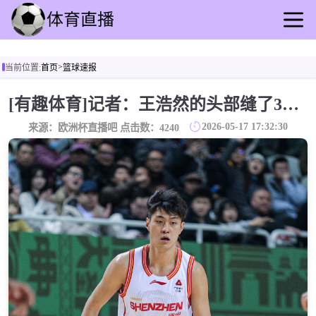
首页
>
当前位置:
首页
篮球速报
足球直播
篮球直播
[有趣体育]记者：王浩然的头部缝了3针 史密斯接受了核磁共振检查
足球录播
2026-05-17 17:32:30
来源：欧洲杯直播吧 点击数：
4240
篮球录播
足球速报
篮球速报
其他转播