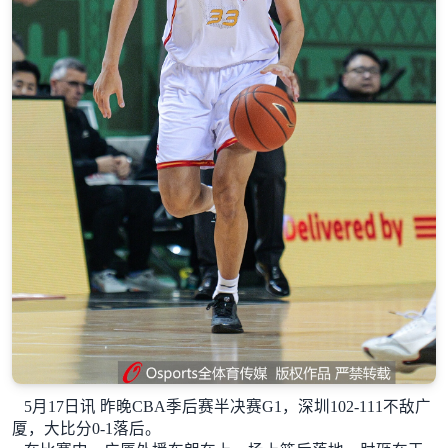
5月17日讯 昨晚CBA季后赛半决赛G1，深圳102-111不敌广
厦，大比分0-1落后。