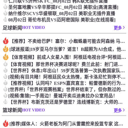
7
仁川联VS济州SK FC_08月02日 韩K联无插件直播
8
圣何塞地震VS辛辛那提FC_08月02日 美职业[高清直播]
9
纳什维尔SCVS华盛顿联_08月02日 美职业无插件直播
10
08月02日 哥伦布机员VS迈阿密国际 美职业[在线观看]
HOT VIDEO
足球新闻
更多
【推荐】不卖给巴萨！塞尔：小蜘蛛最可能去阿森纳 马竞能得到约
1
[球迷报道]19岁亚马尔当爹？谣言！B超照为AI合成，他和女
2
【体育视频】前成人女星入围！阿根廷电视台评“阿根廷恐惧症”十
3
4
【体育视频】那世界杯决赛进球呢？费兰此前：射门进球就跟做那事
5
【世界杯】休息2年出山！59岁克洛普第一次执教国家队，将战欧
6
[视频]有目共睹！阿根廷民众太热情，斯卡洛尼忙到停不下来！
7
【推荐视频】认同吗？ESPN嘉宾直言：帕雷德斯的行为无法容忍
8
[世界杯]「世界杯观赛档案」世界杯结束了，但你熬过的每一个夜
9
[视频/集锦]一手周边！曼城开卖瓜迪奥拉办公室用品！
10
【世界杯】布斯克茨还是罗德里？连线博斯克：大师的选择会是谁？
HOT VIDEO
篮球新闻
更多
[推荐]媒体人：火箭老板为阿门从雷霆挖来投篮专家 这次真是慷
1