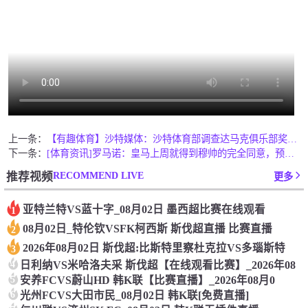
上一条：
【有趣体育】沙特媒体：沙特体育部调查达马克俱乐部奖金造假案
下一条：
[体育资讯]罗马诺：皇马上周就得到穆帅的完全同意，预计后者很
RECOMMEND LIVE
推荐视频
更多
亚特兰特VS蓝十字_08月02日 墨西超比赛在线观看
1
08月02日_特伦钦VSFK柯西斯 斯伐超直播 比赛直播
2
2026年08月02日 斯伐超:比斯特里察杜克拉VS多瑙斯特
3
4
日利纳VS米哈洛夫采 斯伐超【在线观看比赛】_2026年08
5
安养FCVS蔚山HD 韩K联【比赛直播】_2026年08月0
6
光州FCVS大田市民_08月02日 韩K联[免费直播]