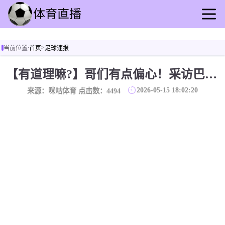
首页
>
当前位置:
首页
足球速报
足球直播
篮球直播
【有道理嘛?】哥们有点偏心！采访巴黎球迷哈贾尔：巴黎球员和拜仁球员二选一！
足球录播
2026-05-15 18:02:20
来源：咪咕体育 点击数：
4494
篮球录播
足球速报
篮球速报
其他转播