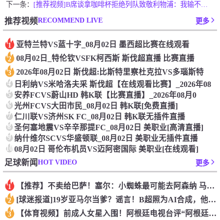
下一条：
[推荐视频]B席谈拿咖啡杯拒绝列队致敬利物浦：我输不起，我非
RECOMMEND LIVE
推荐视频
更多
亚特兰特VS蓝十字_08月02日 墨西超比赛在线观看
1
08月02日_特伦钦VSFK柯西斯 斯伐超直播 比赛直播
2
2026年08月02日 斯伐超:比斯特里察杜克拉VS多瑙斯特
3
4
日利纳VS米哈洛夫采 斯伐超【在线观看比赛】_2026年08
5
安养FCVS蔚山HD 韩K联【比赛直播】_2026年08月0
6
光州FCVS大田市民_08月02日 韩K联[免费直播]
7
仁川联VS济州SK FC_08月02日 韩K联无插件直播
8
圣何塞地震VS辛辛那提FC_08月02日 美职业[高清直播]
9
纳什维尔SCVS华盛顿联_08月02日 美职业无插件直播
10
08月02日 哥伦布机员VS迈阿密国际 美职业[在线观看]
HOT VIDEO
足球新闻
更多
【推荐】不卖给巴萨！塞尔：小蜘蛛最可能去阿森纳 马竞能得到约
1
[球迷报道]19岁亚马尔当爹？谣言！B超照为AI合成，他和女
2
【体育视频】前成人女星入围！阿根廷电视台评“阿根廷恐惧症”十
3