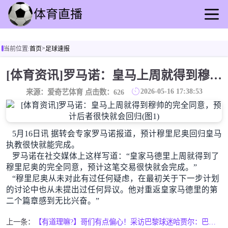
首页
>
当前位置:
首页
足球速报
足球直播
篮球直播
[体育资讯]罗马诺：皇马上周就得到穆帅的完全同意，预计后者很快就会回归
足球录播
2026-05-16 17:38:53
来源：爱奇艺体育 点击数：
626
篮球录播
足球速报
篮球速报
5月16日讯
据转会专家罗马诺报道，预计穆里尼奥回归皇马
其他转播
执教很快就能完成。
罗马诺在社交媒体上这样写道：“皇家马德里上周就得到了
穆里尼奥的完全同意，预计这笔交易很快就会完成。”
“穆里尼奥从未对此有过任何疑虑，在最初关于下一步计划
的讨论中也从未提出过任何异议。他对重返皇家马德里的第
二个篇章感到无比兴奋。”
上一条：
【有道理嘛?】哥们有点偏心！采访巴黎球迷哈贾尔：巴黎球员和拜