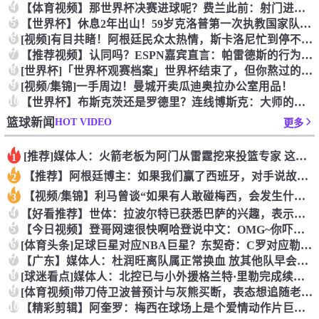
4
【体育视频】那世界杯决赛进球呢？费兰此前：射门进球就跟做那事
5
【世界杯】休息2年出山！59岁克洛普第一次执教国家队，将战欧
6
[视频]有目共睹！阿根廷民众太热情，斯卡洛尼忙到停不下来！
7
【推荐视频】认同吗？ESPN嘉宾直言：帕雷德斯的行为无法容忍
8
[世界杯]「世界杯观赛档案」世界杯结束了，但你熬过的每一个夜
9
[视频/集锦]一手周边！曼城开卖瓜迪奥拉办公室用品！
10
【世界杯】布斯克茨还是罗德里？连线博斯克：大师的选择会是谁？
HOT VIDEO
篮球新闻
更多
[推荐]媒体人：火箭老板为阿门从雷霆挖来投篮专家 这次真是慷
1
【推荐】阿根廷博主：如果我们赢了西班牙，对手说故意放水，我们
2
【视频/集锦】利马曾谈“如果有人敢碰梅西，会发生什么”：这种
3
4
【好看推荐】世体：拉波尔特已获悉巴萨的兴趣，表示一切交由毕巴
5
【今日视频】登哥网速很快啊哈登说中文：OMG~你吓到我了~
6
[体育头条]足球巨星对应NBA巨星？东契奇：C罗对应勒布朗，
7
【广东】媒体人：杜润旺离队属正常换血 放其他队早会让他兼助教
8
[球迷看点]媒体人：北控已与小外援格兰特·里勒完成续约 大外
9
[体育视频]带刀侍卫波普预计与灰熊买断，表态想追随老詹去到新
10
【精彩剪辑】阿奎罗：梅西在球场上是个爱情动作片巨星，把所有人