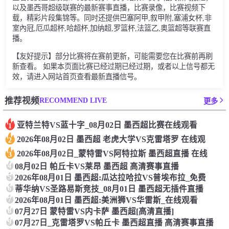
以及墨西哥超级联赛的最新赛事直播，比赛录像，比赛视频下
载，精彩片段集锦等。同时还提供巴塞阿甲,叙甲附,塞浦女杯,非
室內冠,厄瓜超杯,哈超杯,加纳超,罗篮杯,法篮乙,奥篮超等联赛直
播。
【友好提示】部分比赛将在赛前更新，可能需要您在比赛前再刷
新查看。 如果本页面比赛已经过期已经过期，或者以上信号都无
效，请进入网站首页查看最新直播信号。
RECOMMEND LIVE
推荐视频
更多
亚特兰特VS蓝十字_08月02日 墨西超比赛在线观看
1
2026年08月02日 墨西超 老虎大学VS克雷塔罗 在线观
2
2026年08月02日_蒙特雷VS阿特拉斯 墨西超直播 在线
3
4
08月02日 帕丘卡VS莱昂 墨西超 高清赛事直播
5
2026年08月01日 墨西超:瓜达拉哈拉VS普埃布拉_免费
6
蒂华纳VS圣路易斯竞技_08月01日 墨西超无插件直播
7
2026年08月01日 墨西超:美洲狮VS华雷斯_在线观看
8
07月27日 蒙特雷VS内卡萨 墨西超[高清直播]
9
07月27日_克雷塔罗VS帕丘卡 墨西超直播 高清赛事直播