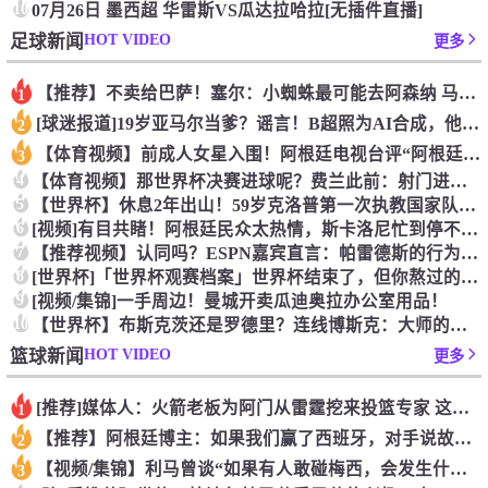
10
07月26日 墨西超 华雷斯VS瓜达拉哈拉[无插件直播]
HOT VIDEO
足球新闻
更多
【推荐】不卖给巴萨！塞尔：小蜘蛛最可能去阿森纳 马竞能得到约
1
[球迷报道]19岁亚马尔当爹？谣言！B超照为AI合成，他和女
2
【体育视频】前成人女星入围！阿根廷电视台评“阿根廷恐惧症”十
3
4
【体育视频】那世界杯决赛进球呢？费兰此前：射门进球就跟做那事
5
【世界杯】休息2年出山！59岁克洛普第一次执教国家队，将战欧
6
[视频]有目共睹！阿根廷民众太热情，斯卡洛尼忙到停不下来！
7
【推荐视频】认同吗？ESPN嘉宾直言：帕雷德斯的行为无法容忍
8
[世界杯]「世界杯观赛档案」世界杯结束了，但你熬过的每一个夜
9
[视频/集锦]一手周边！曼城开卖瓜迪奥拉办公室用品！
10
【世界杯】布斯克茨还是罗德里？连线博斯克：大师的选择会是谁？
HOT VIDEO
篮球新闻
更多
[推荐]媒体人：火箭老板为阿门从雷霆挖来投篮专家 这次真是慷
1
【推荐】阿根廷博主：如果我们赢了西班牙，对手说故意放水，我们
2
【视频/集锦】利马曾谈“如果有人敢碰梅西，会发生什么”：这种
3