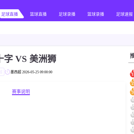
足球直播
篮球直播
足球录播
篮球录播
足球速报
字 VS 美洲狮
超
墨西超
2026-05-25 09:00:00
1
2
赛事说明
3
4
5
6
7
8