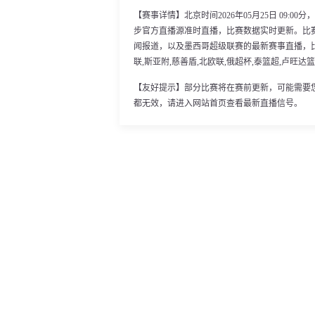
【赛事详情】北京时间2026年05月25日 09:
步官方直播源准时直播，比赛数据实时更新。比
闻报道，以及墨西哥超级联赛的最新赛事直播，比
联,斯亚附,慈善盾,北欧联,俄超杯,泰篮超,卢旺达
【友好提示】部分比赛将在赛前更新，可能需要
都无效，请进入网站首页查看最新直播信号。