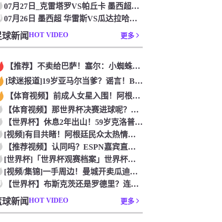
07月27日_克雷塔罗VS帕丘卡 墨西超直播 高清赛事直播
0
07月26日 墨西超 华雷斯VS瓜达拉哈拉[无插件直播]
足球新闻
HOT VIDEO
更多
【推荐】不卖给巴萨！塞尔：小蜘蛛最可能去阿森纳 马竞能得到约
[球迷报道]19岁亚马尔当爹？谣言！B超照为AI合成，他和女
【体育视频】前成人女星入围！阿根廷电视台评“阿根廷恐惧症”十
【体育视频】那世界杯决赛进球呢？费兰此前：射门进球就跟做那事
【世界杯】休息2年出山！59岁克洛普第一次执教国家队，将战欧
[视频]有目共睹！阿根廷民众太热情，斯卡洛尼忙到停不下来！
【推荐视频】认同吗？ESPN嘉宾直言：帕雷德斯的行为无法容忍
[世界杯]「世界杯观赛档案」世界杯结束了，但你熬过的每一个夜
[视频/集锦]一手周边！曼城开卖瓜迪奥拉办公室用品！
0
【世界杯】布斯克茨还是罗德里？连线博斯克：大师的选择会是谁？
篮球新闻
HOT VIDEO
更多