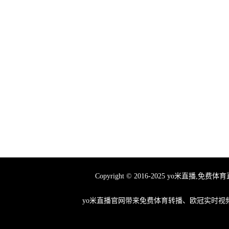
Copyright © 2016-2025 yo米
yo米直播官网带来免费体育转播、欧冠实时