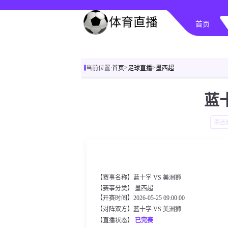
首页
>
>
当前位置:
首页
足球直播
墨西超
蓝十
墨西
【赛事名称】蓝十字 VS 美洲狮
【赛事分类】
墨西超
【开赛时间】2026-05-25 09:00:00
【对阵双方】蓝十字 VS 美洲狮
【直播状态】
已完赛